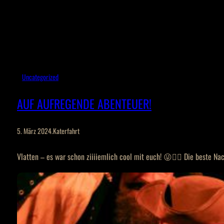
Uncategorized
AUF AUFREGENDE ABENTEUER!
5. März 2024
.
Katerfahrt
Vlatten – es war schon ziiiiemlich cool mit euch! 😜🏴‍☠️ Die beste Na