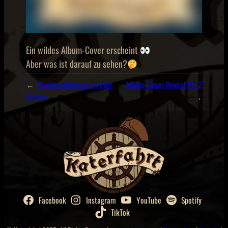
Ein wildes Album-Cover erscheint
Aber was ist darauf zu sehen?
←
Piratenabenteuer in Port
Album-Cover Reveal Pt. 2
Vlatten
→
Facebook
Instagram
YouTube
Spotify
TikTok